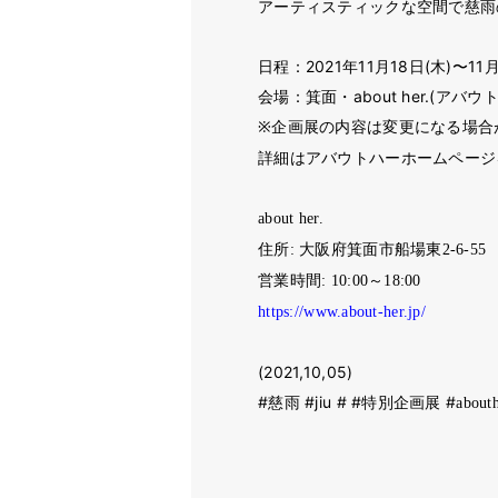
アーティスティックな空間で慈雨
日程：2021年11月18日(木)〜11
会場：箕面・about her.(アバウ
企画展の内容は変更になる場合
※
詳細はアバウトハーホームページ
about her.
住所
:
大阪府箕面市船場東
2-6-55
営業時間
: 10:00
～
18:00
https://www.about-her.jp/
(2021,10,05)
#慈雨 #jiu # #特別企画展 #
about