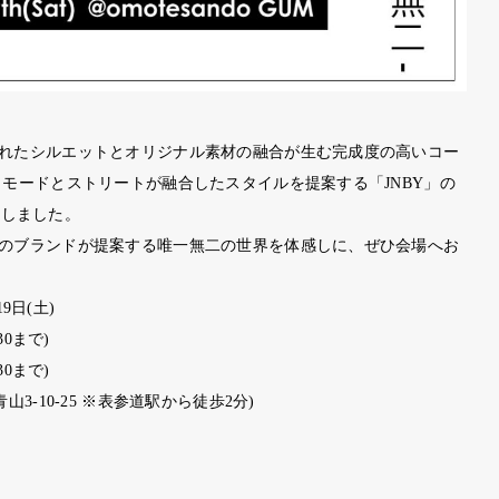
れたシルエットとオリジナル素材の融合が生む完成度の高いコー
モードとストリートが融合したスタイルを提案する「
JNBY
」の
定しました。
のブランドが提案する唯一無二の世界を体感しに、ぜひ会場へお
19
日
(
土
)
30
まで
)
30
まで
)
青山
3-10-25
※
表参道駅から徒歩
2
分
)