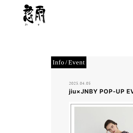
Info
Event
2025.04.05
jiu×JNBY POP-U