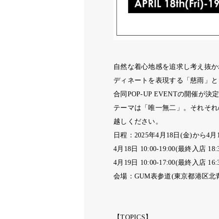
自然な着心地感を追求し考え抜か
ディネートを表現する「慈雨」と
合同
POP-UP EVENT
の開催が決
テーマは「唯一無二」。それそれ
越しください。
日程：
2025
年
4
月
18
日
(
金
)
から
4
月
4
月
18
日
10:00-19:00(
最終入店
18:
4
月
19
日
10:00-17:00(
最終入店
16:
会場：
GUM
表参道
(
東京都港区北
【
TOPICS
】