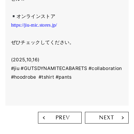
オンラインストア
https://jiu-mic.stores.jp/
ぜひチェックしてください。
(2025,10,16)
#jiu #GUTSDYNAMITECABARETS #collaboration
#hoodrobe #tshirt #pants
PREV
NEXT