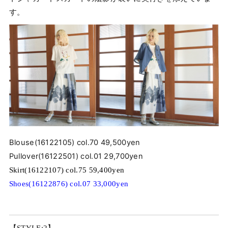
す。
Blouse(16122105) col.70 49,500yen
Pullover(16122501) col.01 29,700yen
Skirt(16122107) col.75 59,400yen
Shoes(16122876) col.07 33,000yen
【STYLE:2】