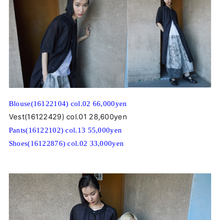
Blouse(16122104) col.02 66,000yen
Vest(16122429) col.01 28,600yen
Pants(16122102) col.13 55,000yen
Shoes(16122876) col.02 33,000yen