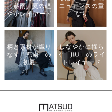
「慈雨」夏の軽
ニュアンスの重
やかレイヤード
なり
柄と素材が織り
しなやかに揺ら
なす「慈雨」の
ぐ「JIU」のライ
初夏
トレイヤード