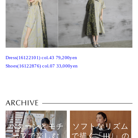
Dress(16122101) col.43 79,200yen
Shoes(16122876) col.07 33,000yen
ARCHIVE
パターンとモチ
ソフトなリズム
ーフで楽しむ
で描く「JIU」の